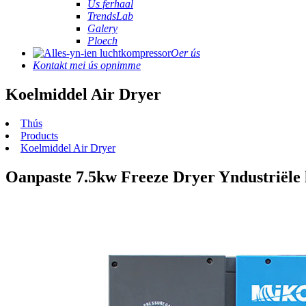
Ús ferhaal
TrendsLab
Galery
Ploech
Oer ús
Kontakt mei ús opnimme
Koelmiddel Air Dryer
Thús
Products
Koelmiddel Air Dryer
Oanpaste 7.5kw Freeze Dryer Yndustriële 