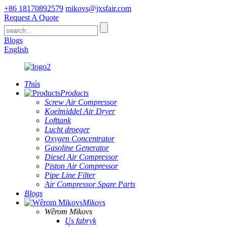
+86 18170892579
mikovs@jxsfair.com
Request A Quote
Blogs
English
Thús
Products
Screw Air Compressor
Koelmiddel Air Dryer
Lofttank
Lucht droeger
Oxygen Concentrator
Gasoline Generator
Diesel Air Compressor
Piston Air Compressor
Pipe Line Filter
Air Compressor Spare Parts
Blogs
Mikovs
Wêrom Mikovs
Us fabryk