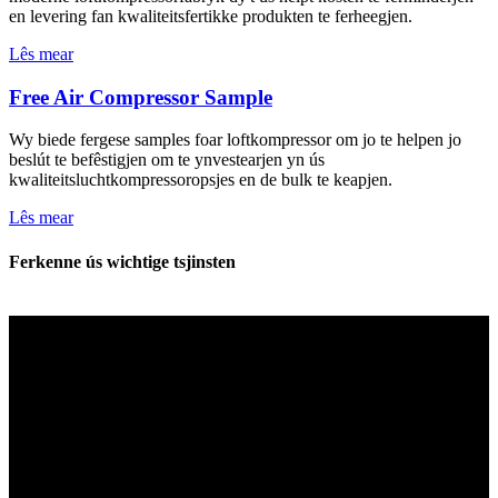
en levering fan kwaliteitsfertikke produkten te ferheegjen.
Lês mear
Free Air Compressor Sample
Wy biede fergese samples foar loftkompressor om jo te helpen jo
beslút te befêstigjen om te ynvestearjen yn ús
kwaliteitsluchtkompressoropsjes en de bulk te keapjen.
Lês mear
Ferkenne ús wichtige tsjinsten