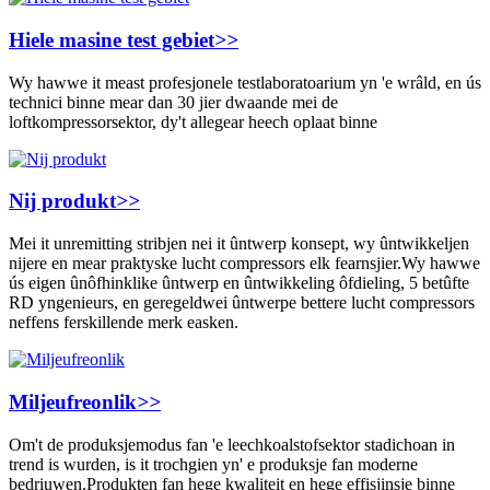
Hiele masine test gebiet
>>
Wy hawwe it meast profesjonele testlaboratoarium yn 'e wrâld, en ús
technici binne mear dan 30 jier dwaande mei de
loftkompressorsektor, dy't allegear heech oplaat binne
Nij produkt
>>
Mei it unremitting stribjen nei it ûntwerp konsept, wy ûntwikkeljen
nijere en mear praktyske lucht compressors elk fearnsjier.Wy hawwe
ús eigen ûnôfhinklike ûntwerp en ûntwikkeling ôfdieling, 5 betûfte
RD yngenieurs, en geregeldwei ûntwerpe bettere lucht compressors
neffens ferskillende merk easken.
Miljeufreonlik
>>
Om't de produksjemodus fan 'e leechkoalstofsektor stadichoan in
trend is wurden, is it trochgien yn' e produksje fan moderne
bedriuwen.Produkten fan hege kwaliteit en hege effisjinsje binne