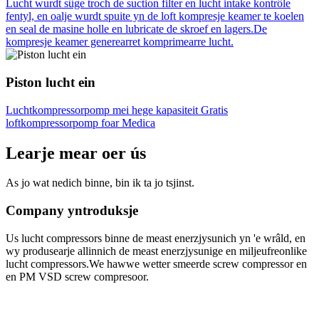
Lucht wurdt sûge troch de suction filter en lucht intake kontrôle
fentyl, en oalje wurdt spuite yn de loft kompresje keamer te koelen
en seal de masine holle en lubricate de skroef en lagers.De
kompresje keamer generearret komprimearre lucht.
Piston lucht ein
Luchtkompressorpomp mei hege kapasiteit Gratis
loftkompressorpomp foar Medica
Learje mear oer ús
As jo ​​​​wat nedich binne, bin ik ta jo tsjinst.
Company yntroduksje
Us lucht compressors binne de meast enerzjysunich yn 'e wrâld, en
wy produsearje allinnich de meast enerzjysunige en miljeufreonlike
lucht compressors.We hawwe wetter smeerde screw compressor en
en PM VSD screw compresoor.