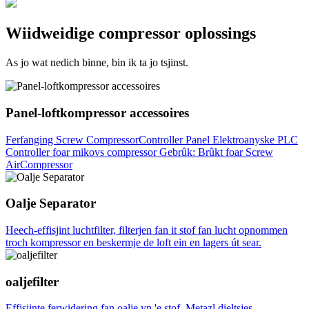
Wiidweidige compressor oplossings
As jo ​​​​wat nedich binne, bin ik ta jo tsjinst.
Panel-loftkompressor accessoires
Ferfanging Screw CompressorController Panel Elektroanyske PLC
Controller foar mikovs compressor Gebrûk: Brûkt foar Screw
AirCompressor
Oalje Separator
Heech-effisjint luchtfilter, filterjen fan it stof fan lucht opnommen
troch kompressor en beskermje de loft ein en lagers út sear.
oaljefilter
Effisjinte ferwidering fan oalje yn 'e stof. Metazl dieltsjes,