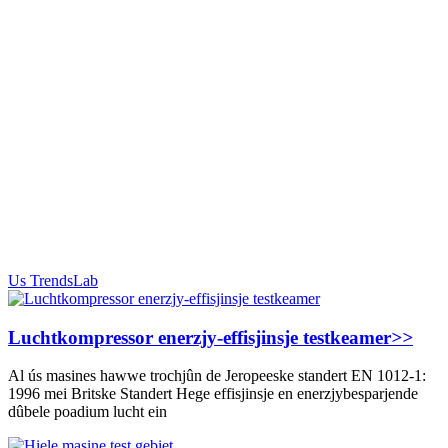
Us TrendsLab
Luchtkompressor enerzjy-effisjinsje testkeamer
>>
Al ús masines hawwe trochjûn de Jeropeeske standert EN 1012-1:
1996 mei Britske Standert Hege effisjinsje en enerzjybesparjende
dûbele poadium lucht ein