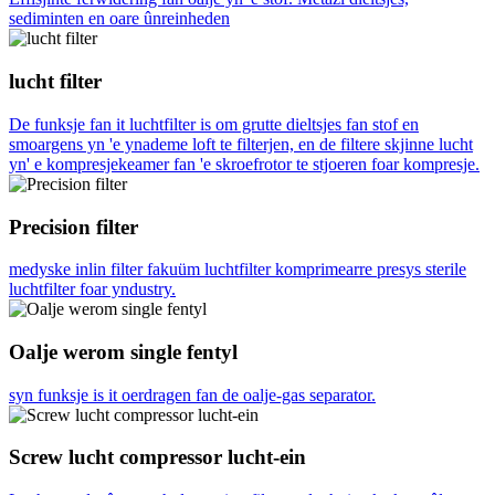
sediminten en oare ûnreinheden
lucht filter
De funksje fan it luchtfilter is om grutte dieltsjes fan stof en
smoargens yn 'e ynademe loft te filterjen, en de filtere skjinne lucht
yn' e kompresjekeamer fan 'e skroefrotor te stjoeren foar kompresje.
Precision filter
medyske inlin filter fakuüm luchtfilter komprimearre presys sterile
luchtfilter foar yndustry.
Oalje werom single fentyl
syn funksje is it oerdragen fan de oalje-gas separator.
Screw lucht compressor lucht-ein