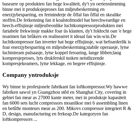
basearre op produkten fan hege kwaliteit, dy't yn oerienstimming
binne mei it produksjeproses fan miljeubeskerming en
enerzjybesparring, en ferminderje de ôffal fan ôffal en skealike
stoffen.De ferkenning fan it koalstofmodel hat heechweardige en
heech-effisjinsje miljeufreonlike luchtkompressorprodukten mei
fariabele frekwinsje makke foar ús klanten, dy't foldocht oan 'e hege
noarmen fan brûkers en realisearret it ideaal fan win-win.De
luchtkompressor fan inverter hat hege effisjinsje, wat befoarderlik is
foar enerzjybesparring en miljeubeskerming;stabile operaasje, lytse
luchtstream pulsaasje, lytse koppel feroaring, lange libben;lang
kompresjeproses, lyts drukferskil tusken neistlizzende
kompresjekeamers, lytse lekkage, en hegere effisjinsje.
Company yntroduksje
Wy binne in profesjonele fabrikant fan loftkompressor.Wy hawwe
fabriken sawol yn Guangzhou stêd en Shanghai City, covering in
gebiet fan mear as 27000 kante meter, mei in produksje kapasiteit
fan 6000 sets lucht compressors moanlikse mei 6 assembling linen
en betûfte monteurs mear as 200. Mikovs compressor integriert R &
D, design, manufacturing en ferkeap.De kategoryen fan
loftkompressors ...