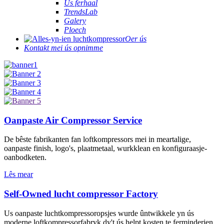
Ús ferhaal
TrendsLab
Galery
Ploech
Oer ús
Kontakt mei ús opnimme
Oanpaste Air Compressor Service
De bêste fabrikanten fan loftkompressors mei in meartalige,
oanpaste finish, logo's, plaatmetaal, wurkklean en konfiguraasje-
oanbodketen.
Lês mear
Self-Owned lucht compressor Factory
Us oanpaste luchtkompressoropsjes wurde ûntwikkele yn ús
moderne loftkompressorfabryk dy't ús helpt kosten te ferminderjen