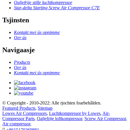
Oaljefrije stille luchtkompressor
Star-delta Starting Screw Air Compressor C7E
Tsjinsten
Kontakt mei ús opnimme
Oer ús
Navigaasje
Products
Oer ús
Kontakt mei ús opnimme
© Copyright - 2010-2022: Alle rjochten foarbehâlden.
Featured Products
,
Sitemap
Lowes Air Compressors
,
Luchtkompressor by Lowes
,
Air-
Compressor Parts
,
Oaljefrije loftkompressor
,
Screw Air Compressor
,
Air compressor
,

+8615170269881