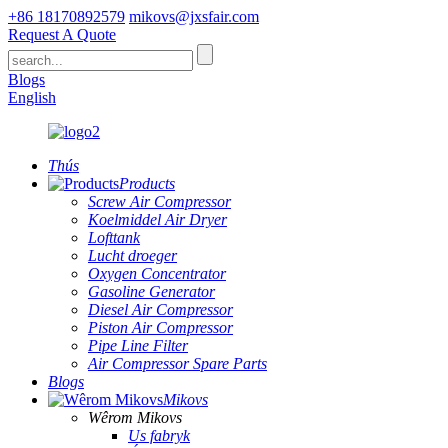
+86 18170892579
mikovs@jxsfair.com
Request A Quote
Blogs
English
Thús
Products
Screw Air Compressor
Koelmiddel Air Dryer
Lofttank
Lucht droeger
Oxygen Concentrator
Gasoline Generator
Diesel Air Compressor
Piston Air Compressor
Pipe Line Filter
Air Compressor Spare Parts
Blogs
Mikovs
Wêrom Mikovs
Us fabryk