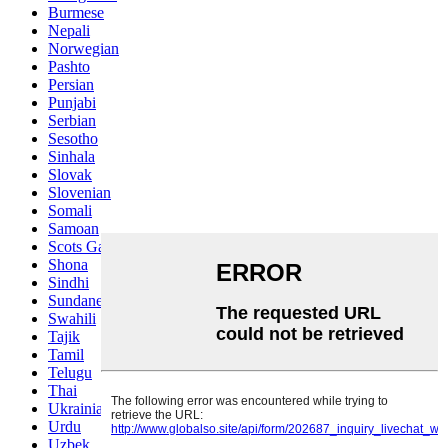
Burmese
Nepali
Norwegian
Pashto
Persian
Punjabi
Serbian
Sesotho
Sinhala
Slovak
Slovenian
Somali
Samoan
Scots Gaelic
Shona
Sindhi
Sundanese
Swahili
Tajik
Tamil
Telugu
Thai
Ukrainian
Urdu
Uzbek