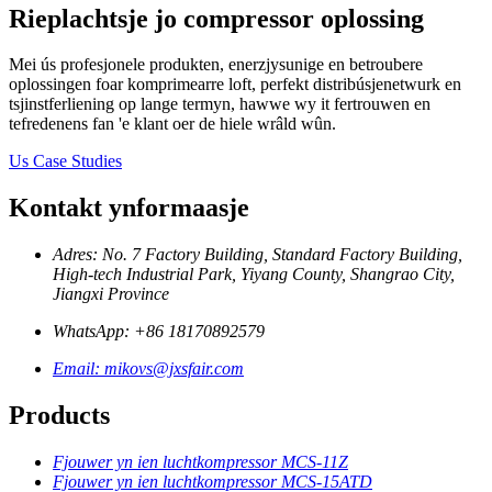
Rieplachtsje jo compressor oplossing
Mei ús profesjonele produkten, enerzjysunige en betroubere
oplossingen foar komprimearre loft, perfekt distribúsjenetwurk en
tsjinstferliening op lange termyn, hawwe wy it fertrouwen en
tefredenens fan 'e klant oer de hiele wrâld wûn.
Us Case Studies
Kontakt ynformaasje
Adres: No. 7 Factory Building, Standard Factory Building,
High-tech Industrial Park, Yiyang County, Shangrao City,
Jiangxi Province
WhatsApp: +86 18170892579
Email: mikovs@jxsfair.com
Products
Fjouwer yn ien luchtkompressor MCS-11Z
Fjouwer yn ien luchtkompressor MCS-15ATD